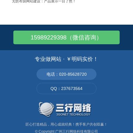
无纺布袋网站建设：产品展示一目了然！
广州酒店用品批发市场哪里比较多？
广州有哪几个陶瓷餐具批发市场？
广州快餐厨具、餐具批发要去哪里买？
15989229398（微信咨询）
现在花卉的生意好做吗?花卉可以卖到那里?
广州花卉批发市场的地址在哪,芳村比较多
广州哪里能买到包装材料?广州包装材料批发..
专业做网站 · ￥明码实价！
广州哪里有灯饰批发?广州灯饰批发市场
广州有几个大型的装饰材料批发市场在什么地..
电话：020-85628720
广州哪里可以订做毛公仔?在什么地方
QQ：237673564
广州天河化工原料的批发市场在哪个地方
匠心打造精品，用心成就经典！携手客户共创双赢！
© Copyright
广州三行网络科技有限公司