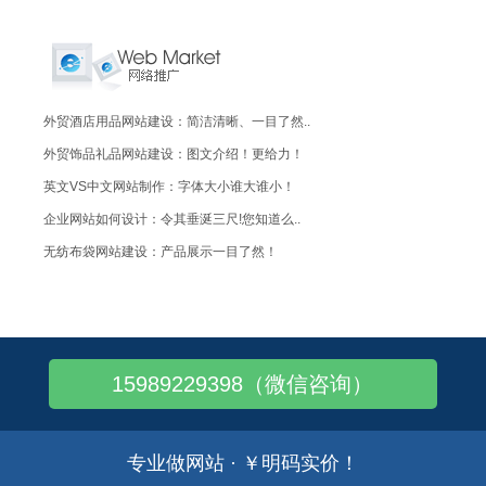
外贸酒店用品网站建设：简洁清晰、一目了然..
外贸饰品礼品网站建设：图文介绍！更给力！
英文VS中文网站制作：字体大小谁大谁小！
企业网站如何设计：令其垂涎三尺!您知道么..
无纺布袋网站建设：产品展示一目了然！
广州快餐厨具、餐具批发要去哪里买？
现在花卉的生意好做吗?花卉可以卖到那里?
广州花卉批发市场的地址在哪,芳村比较多
15989229398（微信咨询）
广州哪里能买到包装材料?广州包装材料批发..
广州哪里有灯饰批发?广州灯饰批发市场
广州有几个大型的装饰材料批发市场在什么地..
专业做网站 · ￥明码实价！
广州哪里可以订做毛公仔?在什么地方