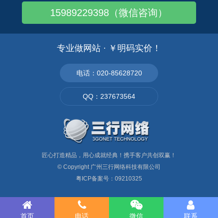
15989229398（微信咨询）
广州花卉批发市场的地址在哪,芳村比较多
广州哪里能买到包装材料?广州包装材料批发..
广州哪里有灯饰批发?广州灯饰批发市场
专业做网站 · ￥明码实价！
广州有几个大型的装饰材料批发市场在什么地..
广州哪里可以订做毛公仔?在什么地方
电话：020-85628720
广州天河化工原料的批发市场在哪个地方
QQ：237673564
广州天河区有哪些电脑城?《广州电脑城大全..
匠心打造精品，用心成就经典！携手客户共创双赢！
© Copyright
广州三行网络科技有限公司
粤ICP备案号：09210325
首页
电话
微信
联系