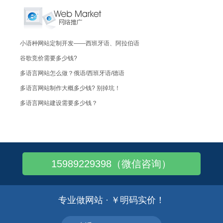
小语种网站定制开发——西班牙语、阿拉伯语
谷歌竞价需要多少钱?
多语言网站怎么做？俄语/西班牙语/德语
多语言网站制作大概多少钱? 别掉坑！
多语言网站建设需要多少钱？
多语言建站——B2B企业网站建设
多语言外贸建站——着陆页考虑哪些国际化因..
多语言外贸建站——如何增加网站的信任度
15989229398（微信咨询）
汽车传感器配件-多语言外贸建站（能工巧匠..
外贸多语言小语种建站——到底是个什么东东..
外贸自建站费用多少钱？外贸网站建设价格！
专业做网站 · ￥明码实价！
想做个外贸网站,展示产品的,多少钱？具体..
外贸网站制作报价：做一个外贸独立网站多少..