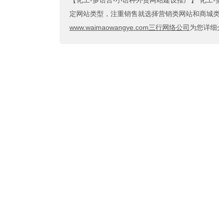
【化工-多语言-小语种外贸网站建设推广】
化工-
定网站类型，注重销售就选择营销类网站和商城类网
www.waimaowangye.com三行网络公司
为您详细