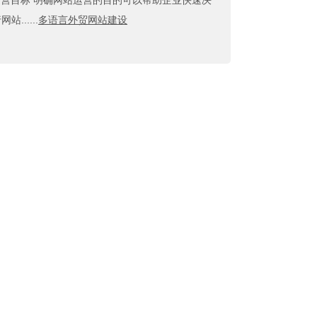
确网站的运营目标 明确网站运营的目的可以帮助企业快速决
.....
多语言外贸网站建设