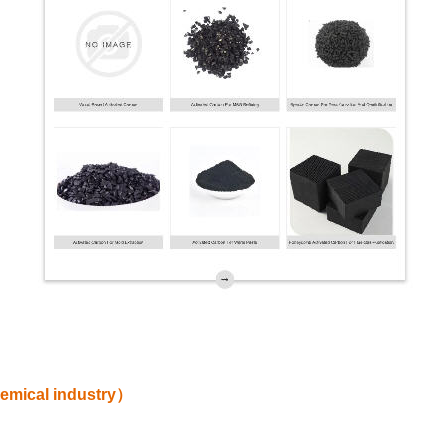
emical industry
）