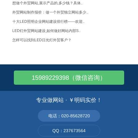
想做个外贸网站,展示产品的,多少钱？具体..
外贸网站制作报价：做一个外贸独立网站多少..
十大LED照明企业网站建设排行榜——欢迎..
LED灯外贸网站建设,如何做好网站内部S..
怎样可以找到LED日光灯外贸客户？
LED灯营销型网站设计制作需要注意哪些细..
LED企业建站,如何做好LED照明企业网..
LED显示屏外贸网站制作——专注外贸_欧..
15989229398（微信咨询）
LED外贸企业网站建设推广：为什么要做谷..
LED英文营销型网站建设8大功能：不可或..
LED外贸建站：专门做LED灯带网站的公..
专业做网站 · ￥明码实价！
LED外贸英文网站制作：如何做好用户体验..
LED外贸网站优化推广：如何提升增加谷歌..
电话：020-85628720
led外贸营销型网站制作,led外贸营销..
QQ：237673564
LED,响应式,外贸网站,多语言网站建设..