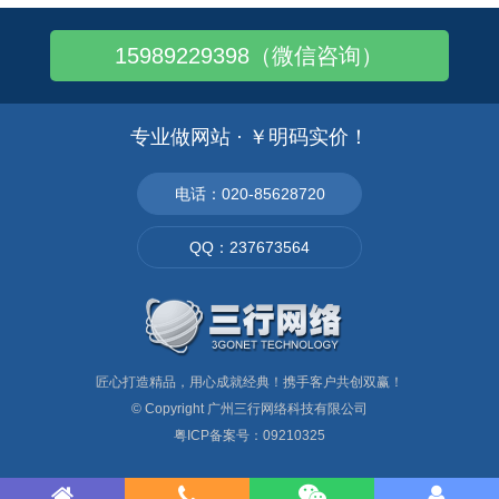
英文VS中文网站制作：字体大小谁大谁小！
15989229398（微信咨询）
企业网站如何设计：令其垂涎三尺!您知道么..
无纺布袋网站建设：产品展示一目了然！
在线购物外贸多语种商城网站制作
专业做网站 · ￥明码实价！
如何建立一个国际标准的独立外贸网站
更换网站空间3大注意项，别忽略哦！
电话：020-85628720
营销型网站必备的7大特征，你家网站具备么
QQ：237673564
网站更新什么样的内容和图片更引 人瞩目
匠心打造精品，用心成就经典！携手客户共创双赢！
© Copyright
广州三行网络科技有限公司
粤ICP备案号：09210325