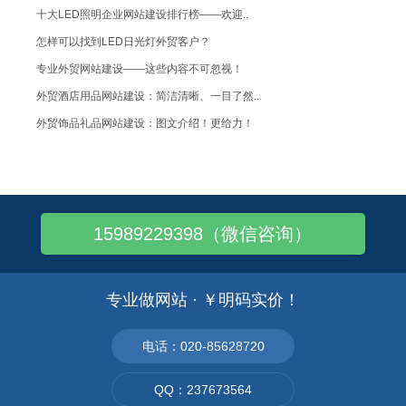
十大LED照明企业网站建设排行榜——欢迎..
怎样可以找到LED日光灯外贸客户？
专业外贸网站建设——这些内容不可忽视！
外贸酒店用品网站建设：简洁清晰、一目了然..
外贸饰品礼品网站建设：图文介绍！更给力！
英文VS中文网站制作：字体大小谁大谁小！
企业网站如何设计：令其垂涎三尺!您知道么..
无纺布袋网站建设：产品展示一目了然！
15989229398（微信咨询）
选择哪些海外服务器最有优势？
做模具外贸在网站上有几种方法可以寻找客户..
做好外贸业务工作，有几种方法需要掌握好？
专业做网站 · ￥明码实价！
在外贸交易之时，如何确保交易安全性？
做好网站优化都要注意那几点内容？
电话：020-85628720
外贸企业进行海外推广营销，有什么更好的方..
QQ：237673564
当外贸网店做好后，需要时刻做好那几件事？